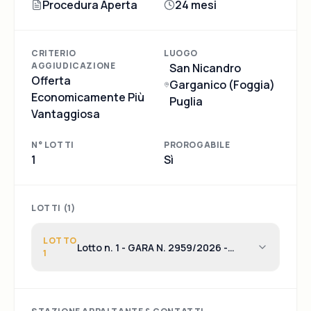
Procedura Aperta
24 mesi
CRITERIO
LUOGO
AGGIUDICAZIONE
San Nicandro
Offerta
Garganico (Foggia)
Economicamente Più
Puglia
Vantaggiosa
N° LOTTI
PROROGABILE
1
Sì
LOTTI (
1
)
LOTTO
Lotto n. 1 - GARA N. 2959/2026 -
1
S.U.A- COMUNE DI SAN NICANDRO
GARGANICO- PROCEDURA APERTA AI
SENSI DELL'ART.71 DEL D.LGS.36/2023
AVENTE AD OGGETTO