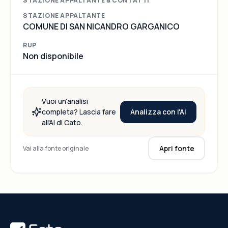
STAZIONE APPALTANTE & CONTATTI
L'AFFIDAMENTO DELLAPPALTO
STAZIONE APPALTANTE
RELATIVO AL SERVIZIO DI ISTRUZIONE
COMUNE DI SAN NICANDRO GARGANICO
PRESCOLASTICA PER L'ASILO NIDO
COMUNALE DEL COMUNE DI SAN
RUP
NICANDRO GARGANICO DELLA
Non disponibile
DURATA DI DUE ANNI PROROGABILE
PER ULTERIORE DUE ANNI
Vuoi un'analisi
Analizza con l'AI
completa? Lascia fare
all'AI di Cato.
Apri fonte
Vai alla fonte originale