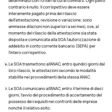
determinato con i criteri di cui al comma 4. Ogni patto
contrario è nullo. Il corrispettivo deve essere
interamente pagato prima del rilascio
dell'attestazione, revisione o variazione; sono
ammesse dilazioni non superiori a sei mesi, ove, al
momento del rilascio della attestazione sia stata
disposta e comunicata alla SOA l'autorizzazione di
addebito in conto corrente bancario (SEPA) per
l'intero corrispettivo.
Le SOA trasmettono all'ANAC, entro quindici giorni dal
6
.
loro rilascio, le attestazioni secondo le modalità
stabilite nei provvedimenti della stessa ANAC.
Le SOA comunicano all'ANAC, entro il termine di dieci
7
.
giorni, l'avvio del procedimento di accertamento del
possesso dei requisiti nei confronti delle imprese
nonché il relativo esito.