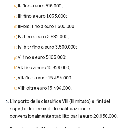
II: fino a euro 516.000;
b
)
III: fino a euro 1.033.000;
c
)
III-bis: fino a euro 1.500.000;
d
)
IV: fino a euro 2.582.000;
e
)
IV-bis: fino a euro 3.500.000;
f
)
V: fino a euro 5.165.000;
g
)
VI: fino a euro 10.329.000;
h
)
VII: fino a euro 15.494.000;
i
)
VIII: oltre euro 15.494.000.
l
)
L'importo della classifica VIII (illimitato) ai fini del
5
.
rispetto dei requisiti di qualificazione è
convenzionalmente stabilito pari a euro 20.658.000.