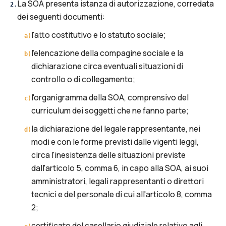
La SOA presenta istanza di autorizzazione, corredata
2
.
dei seguenti documenti:
l'atto costitutivo e lo statuto sociale;
a
)
l'elencazione della compagine sociale e la
b
)
dichiarazione circa eventuali situazioni di
controllo o di collegamento;
l'organigramma della SOA, comprensivo del
c
)
curriculum dei soggetti che ne fanno parte;
la dichiarazione del legale rappresentante, nei
d
)
modi e con le forme previsti dalle vigenti leggi,
circa l'inesistenza delle situazioni previste
dall'articolo 5, comma 6, in capo alla SOA, ai suoi
amministratori, legali rappresentanti o direttori
tecnici e del personale di cui all'articolo 8, comma
2;
certificato del casellario giudiziale relativo agli