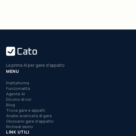
La prima AI per gare d'appalto
MENU
Piattaforma
Funzionalità
Agente AI
Dicono di noi
Blog
Trova gare e appalti
Analisi avanzata di gare
Glossario gare d'appalto
Richiedi demo
LINK UTILI