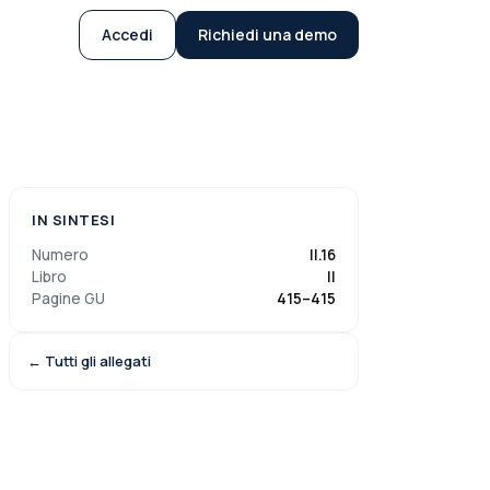
Accedi
Richiedi una demo
IN SINTESI
Numero
II.16
Libro
II
Pagine GU
415
–
415
← Tutti gli allegati