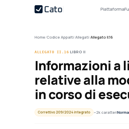
Piattaforma
Fu
Home
/
Codice Appalti
/
Allegati
/
Allegato II.16
·
LIBRO
II
ALLEGATO
II.16
Informazioni a 
relative alla mo
in corso di ese
~
2
k caratteri
Norma
Correttivo 209/2024 integrato