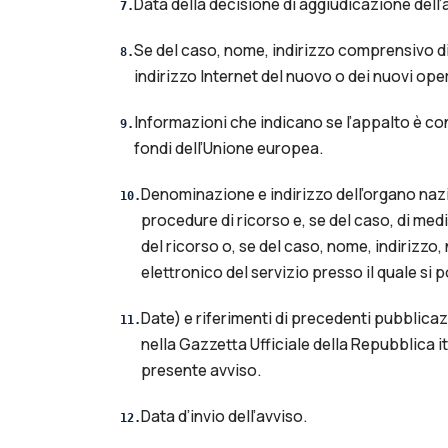
Data della decisione di aggiudicazione dell’
7
.
Se del caso, nome, indirizzo comprensivo di
8
.
indirizzo Internet del nuovo o dei nuovi op
Informazioni che indicano se l’appalto è c
9
.
fondi dell’Unione europea.
Denominazione e indirizzo dell’organo nazi
10
.
procedure di ricorso e, se del caso, di med
del ricorso o, se del caso, nome, indirizzo,
elettronico del servizio presso il quale si 
Date) e riferimenti di precedenti pubblicaz
11
.
nella Gazzetta Ufficiale della Repubblica ita
presente avviso.
Data d’invio dell’avviso.
12
.