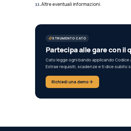
Altre eventuali informazioni.
13
.
STRUMENTO CATO
Partecipa alle gare con i
Cato legge ogni bando applicando Codice A
Estrae requisiti, scadenze e ti dice subito 
Richiedi una demo