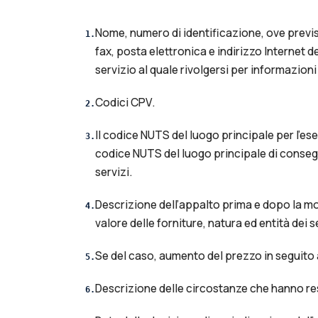
Nome, numero di identificazione, ove previ
1
.
fax, posta elettronica e indirizzo Internet d
servizio al quale rivolgersi per informazio
Codici CPV.
2
.
Il codice NUTS del luogo principale per l’esec
3
.
codice NUTS del luogo principale di consegna
servizi.
Descrizione dell’appalto prima e dopo la mod
4
.
valore delle forniture, natura ed entità dei se
Se del caso, aumento del prezzo in seguito 
5
.
Descrizione delle circostanze che hanno re
6
.