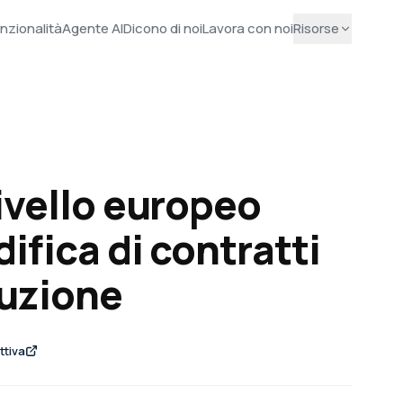
nzionalità
Agente AI
Dicono di noi
Lavora con noi
Risorse
livello europeo
difica di contratti
cuzione
ttiva