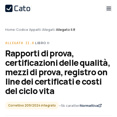
Home
/
Codice Appalti
/
Allegati
/
Allegato II.8
·
LIBRO
II
ALLEGATO
II.8
Rapporti di prova,
certificazioni delle qualità,
mezzi di prova, registro on
line dei certificati e costi
del ciclo vita
~
5
k caratteri
Normattiva
Correttivo 209/2024 integrato