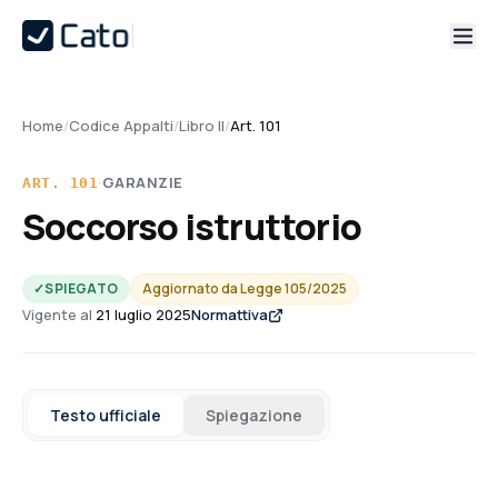
Home
/
Codice Appalti
/
Libro II
/
Art. 101
·
GARANZIE
ART.
101
Soccorso istruttorio
✓
SPIEGATO
Aggiornato da
Legge 105/2025
Vigente al
21 luglio 2025
Normattiva
Testo ufficiale
Spiegazione