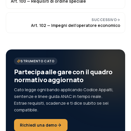
Art.
100
—
Requisiti di ordine speciale
SUCCESSIVO
Art.
102
—
Impegni dell’operatore economico
STRUMENTO CATO
Partecipa alle gare con il quadro
normativo aggiornato
Cato legge ogni bando applicando Codice Appalti,
sentenze e linee guida ANAC in tempo reale.
Estrae requisiti, scadenze e ti dice subito se sei
compatibile.
Richiedi una demo