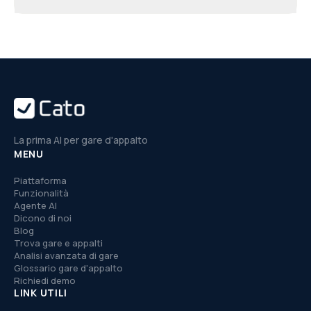
La prima AI per gare d'appalto
MENU
Piattaforma
Funzionalità
Agente AI
Dicono di noi
Blog
Trova gare e appalti
Analisi avanzata di gare
Glossario gare d'appalto
Richiedi demo
LINK UTILI