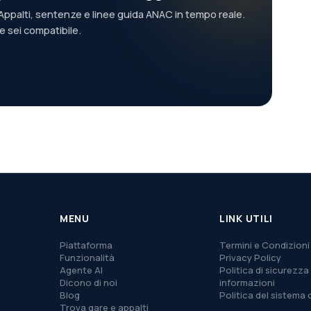
ppalti, sentenze e linee guida ANAC in tempo reale.
se sei compatibile.
MENU
LINK UTILI
Piattaforma
Termini e Condizioni
Funzionalità
Privacy Policy
Agente AI
Politica di sicurezza 
Dicono di noi
informazioni
Blog
Politica del sistema 
Trova gare e appalti