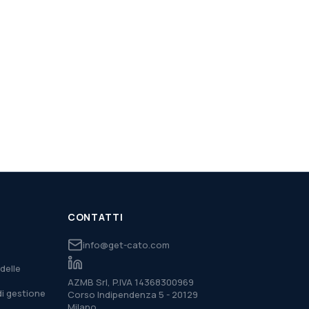
CONTATTI
info@get-cato.com
delle
AZMB Srl, P.IVA 14368300969
di gestione
Corso Indipendenza 5 - 20129
Milano