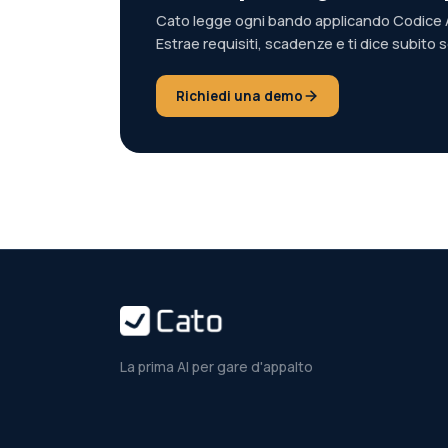
Cato legge ogni bando applicando Codice A
Estrae requisiti, scadenze e ti dice subito 
Richiedi una demo
La prima AI per gare d'appalto