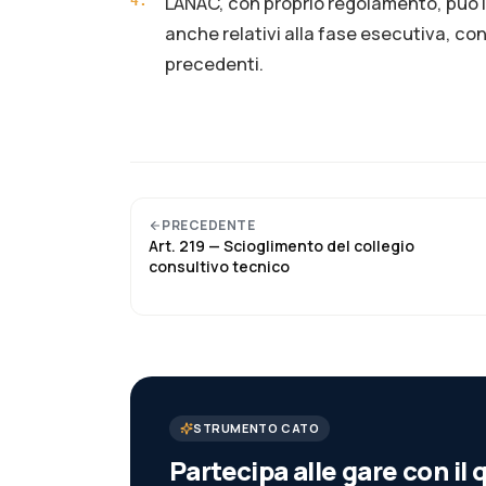
L'ANAC, con proprio regolamento, può in
4
.
anche relativi alla fase esecutiva, con 
precedenti.
PRECEDENTE
Art.
219
—
Scioglimento del collegio
consultivo tecnico
STRUMENTO CATO
Partecipa alle gare con i