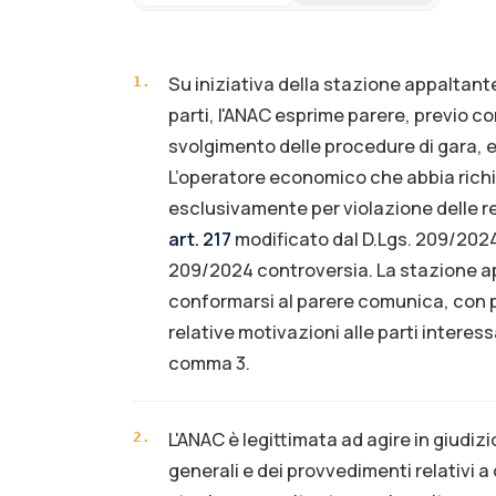
Su iniziativa della stazione appaltante
1
.
parti, l'ANAC esprime parere, previo co
svolgimento delle procedure di gara, en
L’operatore economico che abbia richie
esclusivamente per violazione delle reg
art. 217
modificato dal D.Lgs. 209/2
209/2024 controversia. La stazione a
conformarsi al parere comunica, con p
relative motivazioni alle parti interessa
comma 3.
L'ANAC è legittimata ad agire in giudizi
2
.
generali e dei provvedimenti relativi a