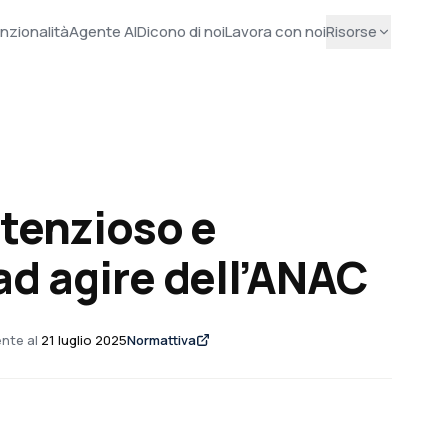
nzionalità
Agente AI
Dicono di noi
Lavora con noi
Risorse
ntenzioso e
ad agire dell’ANAC
nte al
21 luglio 2025
Normattiva