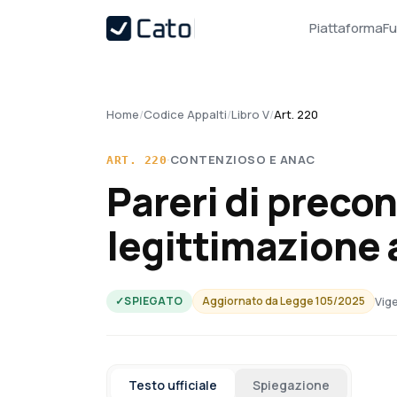
Piattaforma
Fu
Home
/
Codice Appalti
/
Libro V
/
Art. 220
·
CONTENZIOSO E ANAC
ART.
220
Pareri di preco
legittimazione 
Vige
✓
SPIEGATO
Aggiornato da
Legge 105/2025
Testo ufficiale
Spiegazione