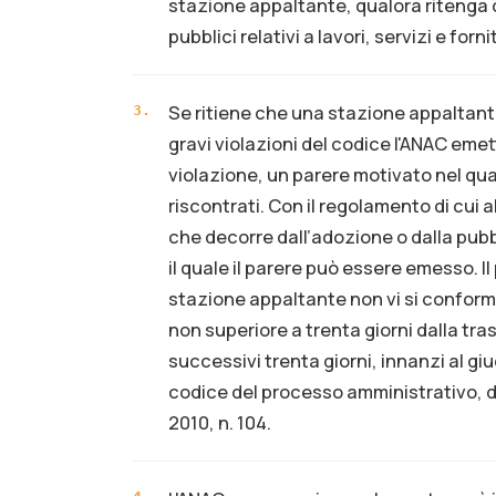
stazione appaltante, qualora ritenga ch
pubblici relativi a lavori, servizi e forni
Se ritiene che una stazione appaltan
3
.
gravi violazioni del codice l'ANAC emet
violazione, un parere motivato nel qual
riscontrati. Con il regolamento di cui 
che decorre dall’adozione o dalla pubb
il quale il parere può essere emesso. I
stazione appaltante non vi si confor
non superiore a trenta giorni dalla tra
successivi trenta giorni, innanzi al giu
codice del processo amministrativo, di c
2010, n. 104.