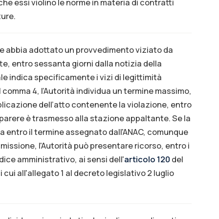
e essi violino le norme in materia di contratti
ture.
te abbia adottato un provvedimento viziato da
te, entro sessanta giorni dalla notizia della
e indica specificamente i vizi di legittimità
al comma 4, l’Autorità individua un termine massimo,
licazione dell’atto contenente la violazione, entro
l parere è trasmesso alla stazione appaltante. Se la
ma entro il termine assegnato dall'ANAC, comunque
smissione, l'Autorità può presentare ricorso, entro i
dice amministrativo, ai sensi dell'
articolo 120
del
ui all'allegato 1 al decreto legislativo 2 luglio