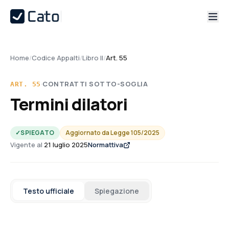
Home
/
Codice Appalti
/
Libro II
/
Art. 55
·
CONTRATTI SOTTO-SOGLIA
ART.
55
Termini dilatori
✓
SPIEGATO
Aggiornato da
Legge 105/2025
Vigente al
21 luglio 2025
Normattiva
Testo ufficiale
Spiegazione