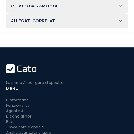
CITATO DA 5 ARTICOLI
ALLEGATI CORRELATI
La prima AI per gare d'appalto
MENU
Piattaforma
Funzionalità
Agente AI
Dicono di noi
Blog
Trova gare e appalti
Analisi avanzata di gare