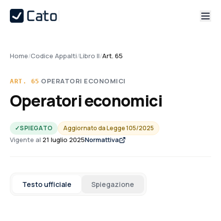
Home
/
Codice Appalti
/
Libro II
/
Art. 65
·
OPERATORI ECONOMICI
ART.
65
Operatori economici
✓
SPIEGATO
Aggiornato da
Legge 105/2025
Vigente al
21 luglio 2025
Normattiva
Testo ufficiale
Spiegazione