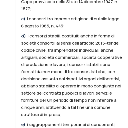
Capo provvisorio dello Stato 14 dicembre 1947, n.
1577;
c
)
i consorzi tra imprese artigiane di cui alla legge
8 agosto 1985, n. 443;
d
)
i consorzi stabili, costituiti anche in forma di
società consortili ai sensi dell'articolo 2615-ter del
codice civile, tra imprenditori individuali, anche
artigiani, società commerciali, società cooperative
di produzione e lavoro; i consorzi stabili sono
formati da non meno di tre consorziati che, con
decisione assunta dai rispettivi organi deliberativi,
abbiano stabilito di operare in modo congiunto nel
settore dei contratti pubblici di lavori, servizi e
forniture per un periodo di tempo non inferiore a
cinque anni, istituendo a tal fine una comune
struttura di impresa;
e
)
i raggruppamenti temporanei di concorrenti,