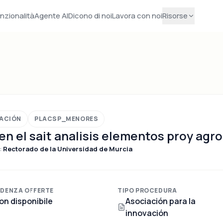
nzionalità
Agente AI
Dicono di noi
Lavora con noi
Risorse
VACIÓN
PLACSP_MENORES
 en el sait analisis elementos proy agr
:
Rectorado de la Universidad de Murcia
DENZA OFFERTE
TIPO PROCEDURA
on disponibile
Asociación para la
innovación