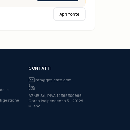
Apri fonte
CONTATTI
info@get-cato.com
delle
AZMB Srl, P.IVA 14368300969
di gestione
Corso Indipendenza 5 - 20129
Milano