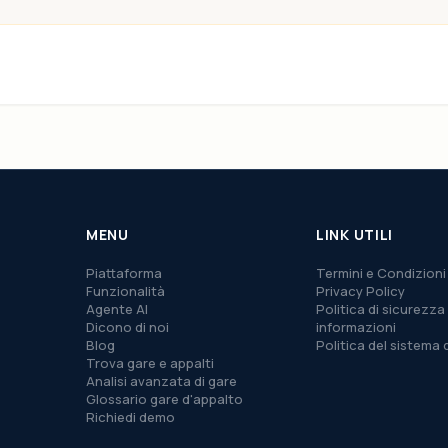
MENU
LINK UTILI
Piattaforma
Termini e Condizioni
Funzionalità
Privacy Policy
Agente AI
Politica di sicurezza 
Dicono di noi
informazioni
Blog
Politica del sistema 
Trova gare e appalti
Analisi avanzata di gare
Glossario gare d'appalto
Richiedi demo