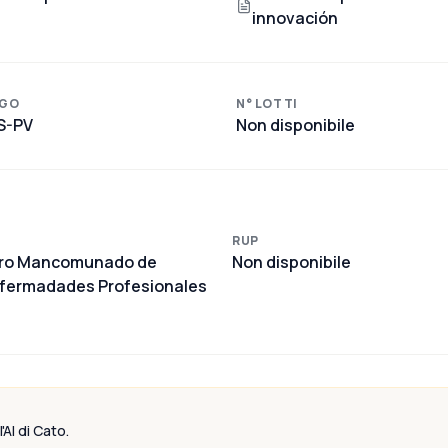
innovación
GO
N° LOTTI
S-PV
Non disponibile
RUP
ntro Mancomunado de
Non disponibile
nfermadades Profesionales
'AI di Cato.