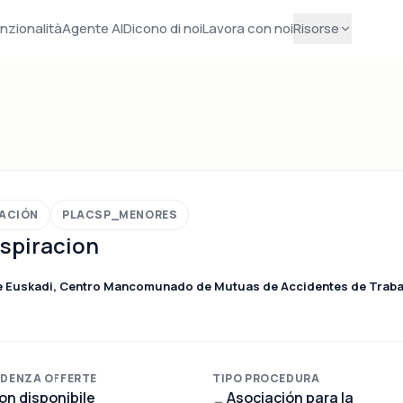
nzionalità
Agente AI
Dicono di noi
Lavora con noi
Risorse
VACIÓN
PLACSP_MENORES
aspiracion
de Euskadi, Centro Mancomunado de Mutuas de Accidentes de Traba
DENZA OFFERTE
TIPO PROCEDURA
on disponibile
Asociación para la