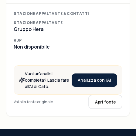
raccolta congiunta di rifiuti da
imballaggio e f.m.s.” CER 20.01.01
STAZIONE APPALTANTE & CONTATTI
Bacino Territoriale Modena
STAZIONE APPALTANTE
Gruppo Hera
RUP
Non disponibile
Vuoi un'analisi
Analizza con l'AI
completa? Lascia fare
all'AI di Cato.
Apri fonte
Vai alla fonte originale