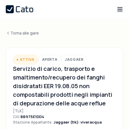
Torna alle gare
ATTIVA
APERTA
JAGGAER
Servizio di carico, trasporto e
smaltimento/recupero dei fanghi
disidratati EER 19.08.05 non
compostabili prodotti negli impianti
di depurazione delle acque reflue
[TLK]
CIG
BB975E1DD4
Stazione Appaltante:
Jaggaer (tlk): viveracqua