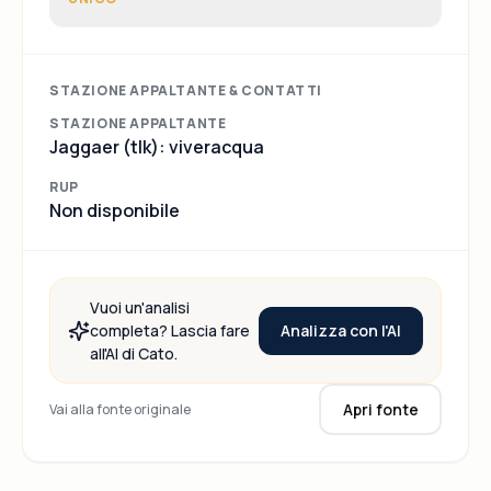
smaltimento/recupero dei fanghi
disidratati EER 19.08.05 non
compostabili prodotti negli impianti di
depurazione delle acque reflue
STAZIONE APPALTANTE & CONTATTI
STAZIONE APPALTANTE
Jaggaer (tlk): viveracqua
RUP
Non disponibile
Vuoi un'analisi
Analizza con l'AI
completa? Lascia fare
all'AI di Cato.
Apri fonte
Vai alla fonte originale