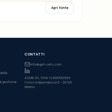
Apri fonte
CONTATTI
info@get-cato.com
delle
AZMB Srl, P.IVA 14368300969
di gestione
Corso Indipendenza 5 - 20129
Milano