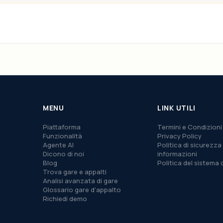
MENU
LINK UTILI
Piattaforma
Termini e Condizioni
Funzionalità
Privacy Policy
Agente AI
Politica di sicurezza 
Dicono di noi
informazioni
Blog
Politica del sistema 
Trova gare e appalti
Analisi avanzata di gare
Glossario gare d'appalto
Richiedi demo