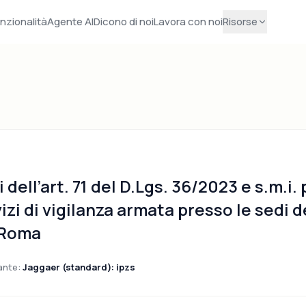
nzionalità
Agente AI
Dicono di noi
Lavora con noi
Risorse
dell’art. 71 del D.Lgs. 36/2023 e s.m.i.
vizi di vigilanza armata presso le sedi d
 Roma
ante:
Jaggaer (standard): ipzs