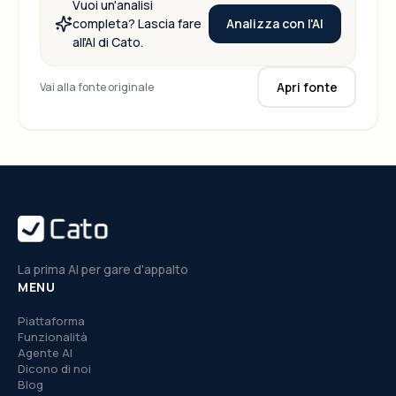
Vuoi un'analisi
Analizza con l'AI
completa? Lascia fare
all'AI di Cato.
Apri fonte
Vai alla fonte originale
La prima AI per gare d'appalto
MENU
Piattaforma
Funzionalità
Agente AI
Dicono di noi
Blog