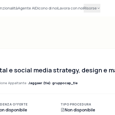
nzionalità
Agente AI
Dicono di noi
Lavora con noi
Risorse
gital e social media strategy, design 
ione Appaltante:
Jaggaer (tle): gruppocap_tle
DENZA OFFERTE
TIPO PROCEDURA
on disponibile
Non disponibile