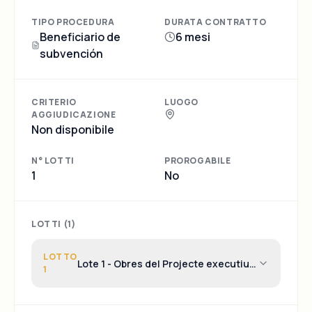
TIPO PROCEDURA
DURATA CONTRATTO
Beneficiario de
6 mesi
subvención
CRITERIO
LUOGO
AGGIUDICAZIONE
Non disponibile
N° LOTTI
PROROGABILE
1
No
LOTTI (
1
)
LOTTO
Lote 1 - Obres del Projecte executiu
1
de reparació de les cobertes de
l'edifici de l'Escola d'Art i Superior de
Disseny d'Olot