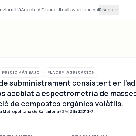
nzionalità
Agente AI
Dicono di noi
Lavora con noi
Risorse
PRECIO MÁS BAJO
PLACSP_AGREGACION
de subministrament consistent en l’ad
os acoblat a espectrometria de masse
ció de compostos orgànics volàtils.
a Metropolitana de Barcelona
CPV:
38432210-7