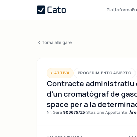
Piattaforma
Fu
Torna alle gare
ATTIVA
PROCEDIMIENTO ABIERTO
Contracte administratiu 
d’un cromatògraf de gas
space per a la determina
Nr. Gara
903675/25
Stazione Appaltante:
Àre