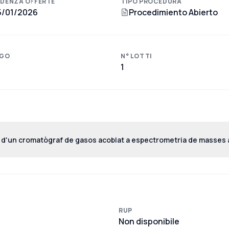
DENZA OFFERTE
TIPO PROCEDURA
5/01/2026
Procedimiento Abierto
GO
N° LOTTI
1
t d'un cromatògraf de gasos acoblat a espectrometria de masses 
ics volàtils.
RUP
Non disponibile