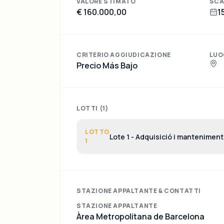
VALORE STIMATO
SCA
€ 160.000,00
1
CRITERIO AGGIUDICAZIONE
LUO
Precio Más Bajo
LOTTI (
1
)
LOTTO
Lote 1 - Adquisició i mantenimen
1
determinació de compostos orgàn
STAZIONE APPALTANTE & CONTATTI
STAZIONE APPALTANTE
Àrea Metropolitana de Barcelona