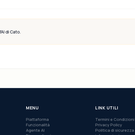
'AI di Cato.
MENU
LINK UTILI
Piattaforma
Termini e Condizioni
Funzionalità
Privacy Policy
Agente AI
Politica di sicurezza 