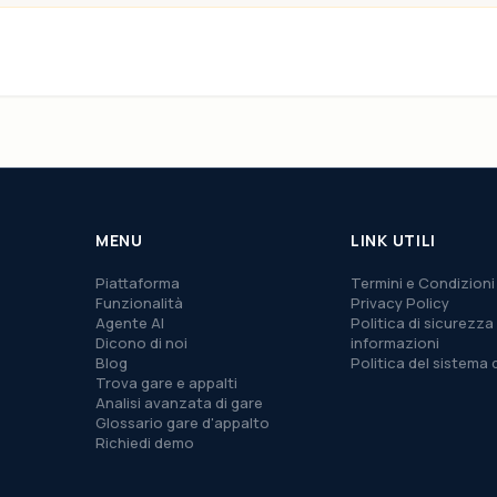
MENU
LINK UTILI
Piattaforma
Termini e Condizioni
Funzionalità
Privacy Policy
Agente AI
Politica di sicurezza 
Dicono di noi
informazioni
Blog
Politica del sistema 
Trova gare e appalti
Analisi avanzata di gare
Glossario gare d'appalto
Richiedi demo