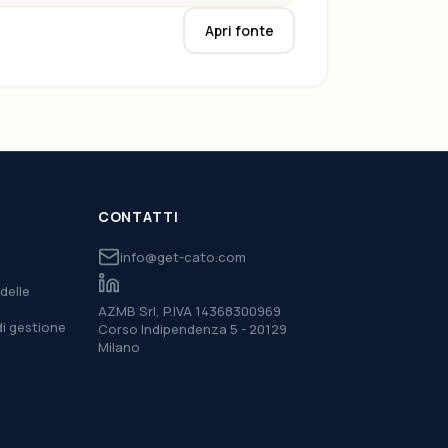
Apri fonte
CONTATTI
info@get-cato.com
delle
AZMB Srl, P.IVA 14368300969
di gestione
Corso Indipendenza 5 - 20129
Milano