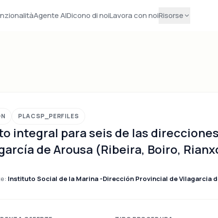
nzionalità
Agente AI
Dicono di noi
Lavora con noi
Risorse
ÓN
PLACSP_PERFILES
 integral para seis de las direcciones
garcía de Arousa (Ribeira, Boiro, Rianx
te:
Instituto Social de la Marina -Dirección Provincial de Vilagarcia