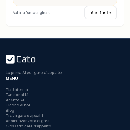
Apri fonte
Vai alla fonte originale
La prima AI per gare d'appalto
MENU
Piattaforma
Funzionalità
Agente AI
Dicono di noi
Blog
Trova gare e appalti
Analisi avanzata di gare
Glossario gare d'appalto