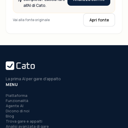
all'AI di Cato.
Apri fonte
Vai alla fonte originale
La prima AI per gare d'appalto
MENU
Piattaforma
Funzionalità
Agente AI
Dicono di noi
Blog
Trova gare e appalti
Analisi avanzata di gare