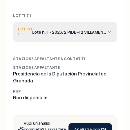
LOTTI (
1
)
LOTTO
Lote n. 1 - 2023/2 PIDE-42 VILLAMENA
1
18908103-1 POLIDEPORTIVO
MUNICIPAL CONCHAR:
REMODELACION PAVIMENTO DE PISTA
POLIDEPORTIVA
STAZIONE APPALTANTE & CONTATTI
STAZIONE APPALTANTE
Presidencia de la Diputación Provincial de
Granada
RUP
Non disponibile
Vuoi un'analisi
Analizza con l'AI
completa? Lascia fare