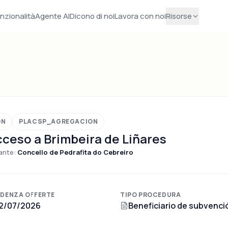
nzionalità
Agente AI
Dicono di noi
Lavora con noi
Risorse
ÓN
PLACSP_AGREGACION
ceso a Brimbeira de Liñares
ante:
Concello de Pedrafita do Cebreiro
DENZA OFFERTE
TIPO PROCEDURA
2/07/2026
Beneficiario de subvenci