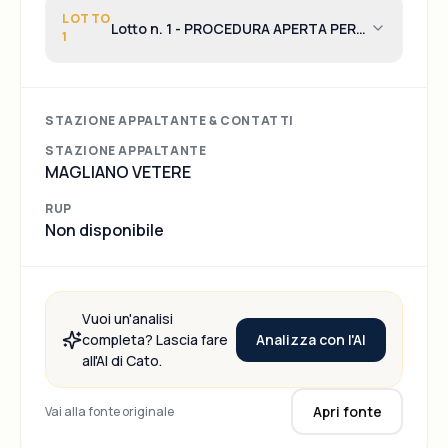
LOTTO
Lotto n. 1 - PROCEDURA APERTA PER
1
L’AFFIDAMENTO DEL SERVIZIO
TRIENNALE DI RACCOLTA
DIFFERENZIATA E INTEGRATA DEI
RIFIUTI SOLIDI URBANI –
STAZIONE APPALTANTE & CONTATTI
SPAZZAMENTO STRADE E GESTIONE
STAZIONE APPALTANTE
DEL CCR
MAGLIANO VETERE
RUP
Non disponibile
Vuoi un'analisi
Analizza con l'AI
completa? Lascia fare
all'AI di Cato.
Apri fonte
Vai alla fonte originale