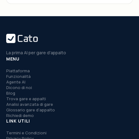
La prima AI per gare d'appalto
MENU
Piattaforma
Funzionalità
Agente AI
Dicono di noi
Blog
Trova gare e appalti
Analisi avanzata di gare
Glossario gare d'appalto
Richiedi demo
LINK UTILI
Termini e Condizioni
Privacy Policy