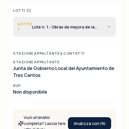
LOTTI (
1
)
LOTTO
Lote n. 1 - Obras de mejora de la
1
pavimentación de la acera de la
Avenida de la Vega contigua a los
sectores Literatos, Pintores y
Foresta en Tres Cantos (Madrid)
STAZIONE APPALTANTE & CONTATTI
STAZIONE APPALTANTE
Junta de Gobierno Local del Ayuntamiento de
Tres Cantos
RUP
Non disponibile
Vuoi un'analisi
Analizza con l'AI
completa? Lascia fare