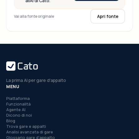
all'AI di Cato.
Apri fonte
Vai alla fonte originale
La prima AI per gare d'appalto
MENU
Piattaforma
Funzionalità
Agente AI
Dicono di noi
Blog
Trova gare e appalti
Analisi avanzata di gare
Glossario gare d'appalto