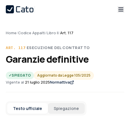
Home
/
Codice Appalti
/
Libro II
/
Art. 117
·
ESECUZIONE DEL CONTRATTO
ART.
117
Garanzie definitive
✓
SPIEGATO
Aggiornato da
Legge 105/2025
Vigente al
21 luglio 2025
Normattiva
Testo ufficiale
Spiegazione