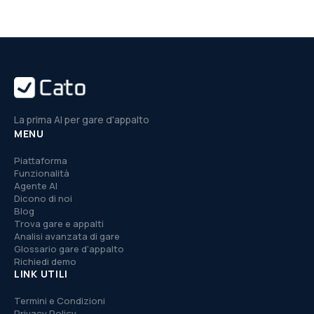
La prima AI per gare d'appalto
MENU
Piattaforma
Funzionalità
Agente AI
Dicono di noi
Blog
Trova gare e appalti
Analisi avanzata di gare
Glossario gare d'appalto
Richiedi demo
LINK UTILI
Termini e Condizioni
Privacy Policy