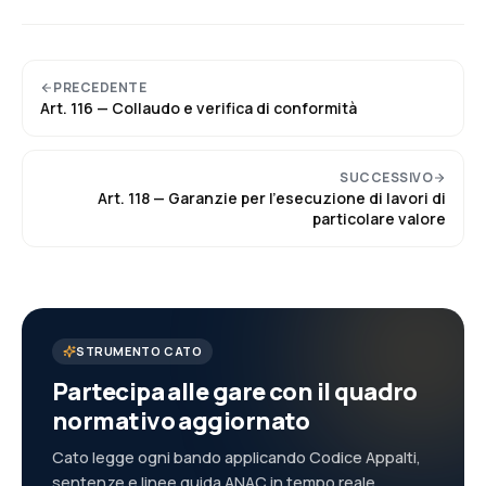
PRECEDENTE
Art.
116
—
Collaudo e verifica di conformità
SUCCESSIVO
Art.
118
—
Garanzie per l’esecuzione di lavori di
particolare valore
STRUMENTO CATO
Partecipa alle gare con il quadro
normativo aggiornato
Cato legge ogni bando applicando Codice Appalti,
sentenze e linee guida ANAC in tempo reale.