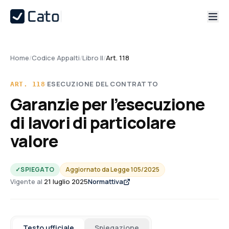
Home
/
Codice Appalti
/
Libro II
/
Art. 118
·
ESECUZIONE DEL CONTRATTO
ART.
118
Garanzie per l’esecuzione
di lavori di particolare
valore
✓
SPIEGATO
Aggiornato da
Legge 105/2025
Vigente al
21 luglio 2025
Normattiva
Testo ufficiale
Spiegazione