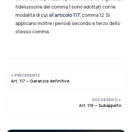
fideiussorie del comma 1 sono adottati con le
modalità di cui all'
articolo 117
, comma 12. Si
applicano inoltre i periodi secondo e terzo dello
stesso comma.
PRECEDENTE
Art.
117
—
Garanzie definitive
SUCCESSIVO
Art.
119
—
Subappalto