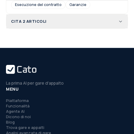
Esecuzione del contratto
Garanzie
CITA 2 ARTICOLI
La prima AI per gare d'appalto
MENU
Piattaforma
Funzionalità
Agente AI
Dicono di noi
Blog
Trova gare e appalti
Analisi avanzata di gare