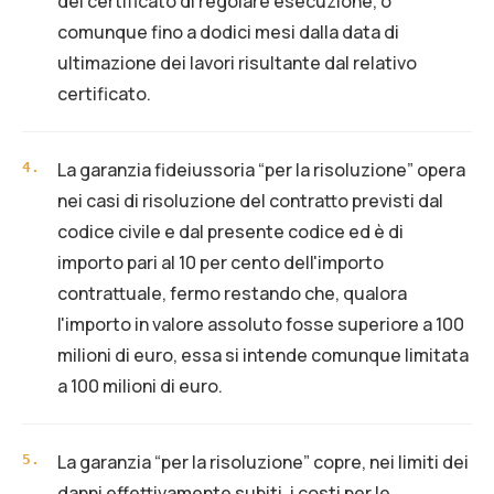
del certificato di regolare esecuzione, o
comunque fino a dodici mesi dalla data di
ultimazione dei lavori risultante dal relativo
certificato.
La garanzia fideiussoria “per la risoluzione” opera
4
.
nei casi di risoluzione del contratto previsti dal
codice civile e dal presente codice ed è di
importo pari al 10 per cento dell'importo
contrattuale, fermo restando che, qualora
l'importo in valore assoluto fosse superiore a 100
milioni di euro, essa si intende comunque limitata
a 100 milioni di euro.
La garanzia “per la risoluzione” copre, nei limiti dei
5
.
danni effettivamente subiti, i costi per le