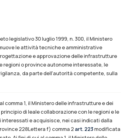
eto legislativo 30 luglio 1999, n. 300, il Ministero
omuove le attività tecniche e amministrative
progettazione e approvazione delle infrastrutture
le regioni o province autonome interessate, le
vigilanza, da parte dell'autorità competente, sulla
al comma 1, il Ministero delle infrastrutture e dei
 principio di leale collaborazione con le regioni e le
 interessati e acquisisce, nei casi indicati dalla
o province 228Lettera f) comma 2
art. 223
modificata
e. Ai fini di cui al comma 1, il Ministero delle