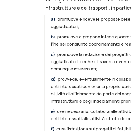
infrastrutture e dei trasporti, in partic
a
)
promuove e riceve le proposte delle 
aggiudicatori;
b
)
promuove e propone intese quadro t
fine del congiunto coordinamento e real
c
)
promuove la redazione dei progetti di 
aggiudicatori, anche attraverso eventual
comunque interessati;
d
)
provvede, eventualmente in collabora
enti interessati con oneri a proprio caric
attività di affidamento da parte dei sog
infrastrutture e degli insediamenti priorit
e
)
ove necessario, collabora alle attivit
enti interessati alle attività istruttorie 
f
)
cura l'istruttoria sui progetti di fatti