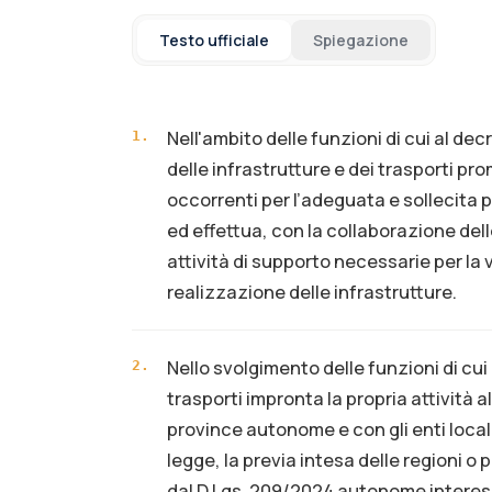
Testo ufficiale
Spiegazione
Nell'ambito delle funzioni di cui al decr
1
.
delle infrastrutture e dei trasporti pr
occorrenti per l’adeguata e sollecita 
ed effettua, con la collaborazione del
attività di supporto necessarie per la 
realizzazione delle infrastrutture.
Nello svolgimento delle funzioni di cui 
2
.
trasporti impronta la propria attività al
province autonome e con gli enti locali
legge, la previa intesa delle regioni 
dal D.Lgs. 209/2024 autonome interessat