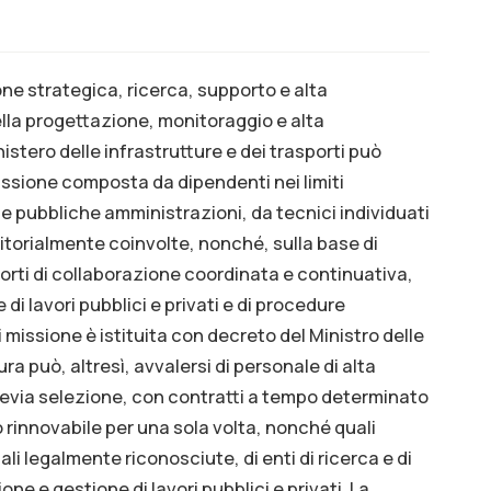
zione strategica, ricerca, supporto e alta
lla progettazione, monitoraggio e alta
nistero delle infrastrutture e dei trasporti può
missione composta da dipendenti nei limiti
le pubbliche amministrazioni, da tecnici individuati
itorialmente coinvolte, nonché, sulla base di
porti di collaborazione coordinata e continuativa,
 di lavori pubblici e privati e di procedure
 missione è istituita con decreto del Ministro delle
ura può, altresì, avvalersi di personale di alta
revia selezione, con contratti a tempo determinato
 rinnovabile per una sola volta, nonché quali
tali legalmente riconosciute, di enti di ricerca e di
ne e gestione di lavori pubblici e privati. La