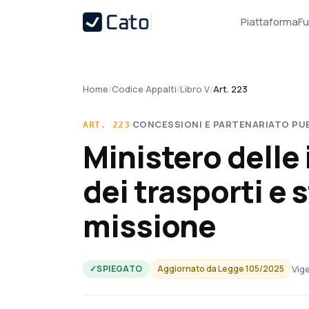
Piattaforma
Fu
Home
/
Codice Appalti
/
Libro V
/
Art. 223
·
CONCESSIONI E PARTENARIATO PU
ART.
223
Ministero delle 
dei trasporti e 
missione
Vige
✓
SPIEGATO
Aggiornato da
Legge 105/2025