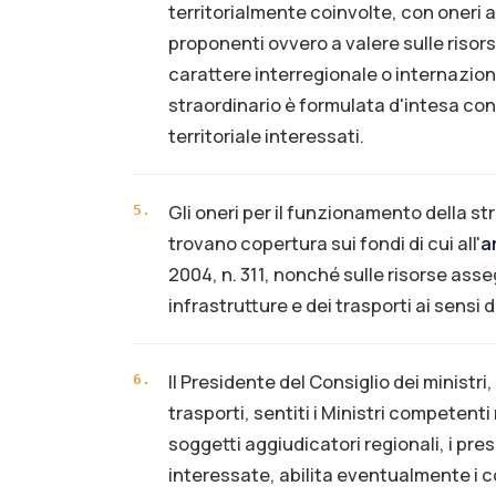
territorialmente coinvolte, con oneri 
proponenti ovvero a valere sulle risors
carattere interregionale o internazio
straordinario è formulata d'intesa con
territoriale interessati.
Gli oneri per il funzionamento della st
5
.
trovano copertura sui fondi di cui all'
a
2004, n. 311, nonché sulle risorse ass
infrastrutture e dei trasporti ai sensi d
Il Presidente del Consiglio dei ministri
6
.
trasporti, sentiti i Ministri competent
soggetti aggiudicatori regionali, i pre
interessate, abilita eventualmente i c