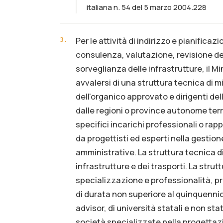
italiana n. 54 del 5 marzo 2004.228
Per le attività di indirizzo e pianifica
3
.
consulenza, valutazione, revisione de
sorveglianza delle infrastrutture, il Mi
avvalersi di una struttura tecnica di 
dell'organico approvato e dirigenti del
dalle regioni o province autonome terr
specifici incarichi professionali o rap
da progettisti ed esperti nella gestione
amministrative. La struttura tecnica di
infrastrutture e dei trasporti. La strutt
specializzazione e professionalità, p
di durata non superiore al quinquennio
advisor, di università statali e non sta
società specializzate nella progettazio