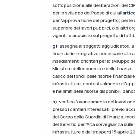
sottoposizione alle deliberazioni del CIP
per lo sviluppo del Paese di cui all’
artic
per l'approvazione del progetto; per le 
superiore dei lavori pubblici, o di altri
vigenti, è acquisito sul progetto di fat
g
)
assegna ai soggetti aggiudicatori, a ca
finanziarie integrative necessarie alle at
insediamenti prioritari per lo sviluppo del
Ministero dell'economia e delle finanze,
carico dei fondi, delle risorse finanziar
infrastrutture, contestualmente all'app
e nei limiti delle risorse disponibili, d
h
)
verifica l'avanzamento dei lavori an
presso i cantieri interessati, previo acc
del Corpo della Guardia di finanza, media
del Servizio per l’Alta sorveglianza sulle
infrastrutture e dei trasporti 15 aprile