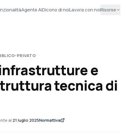
nzionalità
Agente AI
Dicono di noi
Lavora con noi
Risorse
BBLICO-PRIVATO
infrastrutture e
struttura tecnica di
nte al
21 luglio 2025
Normattiva