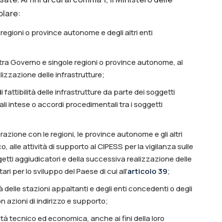
olare:
regioni o province autonome e degli altri enti
ra Governo e singole regioni o province autonome, al
izzazione delle infrastrutture;
fattibilità delle infrastrutture da parte dei soggetti
i intese o accordi procedimentali tra i soggetti
zione con le regioni, le province autonome e gli altri
o, alle attività di supporto al CIPESS per la vigilanza sulle
getti aggiudicatori e della successiva realizzazione delle
ari per lo sviluppo del Paese di cui all’
articolo 39
;
à delle stazioni appaltanti e degli enti concedenti o degli
con azioni di indirizzo e supporto;
bilità tecnico ed economica, anche ai fini della loro