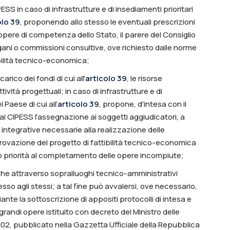
ESS in caso di infrastrutture e di insediamenti prioritari
olo 39
, proponendo allo stesso le eventuali prescrizioni
opere di competenza dello Stato, il parere del Consiglio
 organi o commissioni consultive, ove richiesto dalle norme
tibilità tecnico-economica;
rico dei fondi di cui all'
articolo 39
, le risorse
tività progettuali; in caso di infrastrutture e di
 Paese di cui all’
articolo 39
, propone, d'intesa con il
 al CIPESS l'assegnazione ai soggetti aggiudicatori, a
ie integrative necessarie alla realizzazione delle
rovazione del progetto di fattibilità tecnico-economica
ando priorità al completamento delle opere incompiute;
che attraverso sopralluoghi tecnico-amministrativi
esso agli stessi; a tal fine può avvalersi, ove necessario,
nte la sottoscrizione di appositi protocolli di intesa e
 grandi opere istituito con decreto del Ministro delle
 2002, pubblicato nella Gazzetta Ufficiale della Repubblica