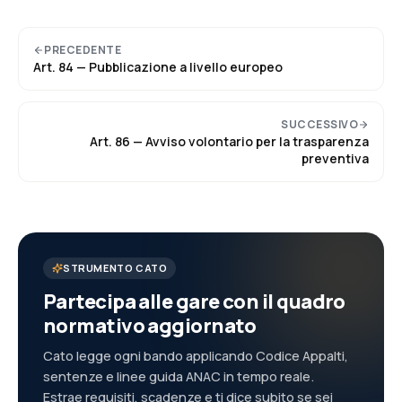
PRECEDENTE
Art.
84
—
Pubblicazione a livello europeo
SUCCESSIVO
Art.
86
—
Avviso volontario per la trasparenza
preventiva
STRUMENTO CATO
Partecipa alle gare con il quadro
normativo aggiornato
Cato legge ogni bando applicando Codice Appalti,
sentenze e linee guida ANAC in tempo reale.
Estrae requisiti, scadenze e ti dice subito se sei