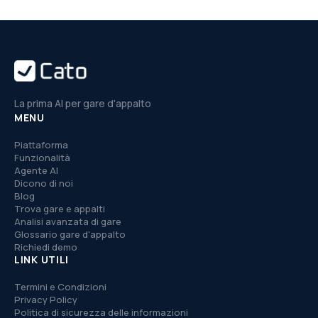
La prima AI per gare d'appalto
MENU
Piattaforma
Funzionalità
Agente AI
Dicono di noi
Blog
Trova gare e appalti
Analisi avanzata di gare
Glossario gare d'appalto
Richiedi demo
LINK UTILI
Termini e Condizioni
Privacy Policy
Politica di sicurezza delle informazioni