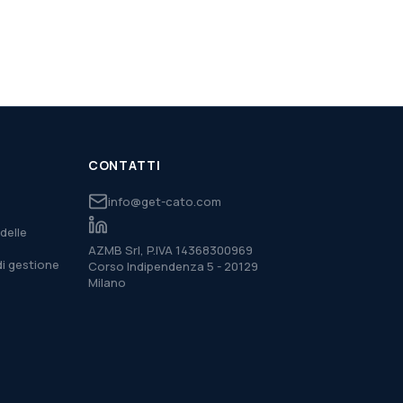
CONTATTI
info@get-cato.com
delle
AZMB Srl, P.IVA 14368300969
di gestione
Corso Indipendenza 5 - 20129
Milano