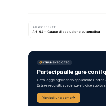
PRECEDENTE
Art.
94
—
Cause di esclusione automatica
STRUMENTO CATO
Partecipa alle gare con i
Cato legge ogni bando applicando Codice A
Estrae requisiti, scadenze e ti dice subito 
Richiedi una demo