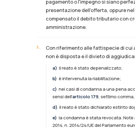
pagamento o l'impegno si siano perfez
presentazione dell’offerta, oppure nel
compensato il debito tributario con cre
amministrazione.
Con riferimento alle fattispecie di cui 
3
.
non è disposta e il divieto di aggiudic
a
)
il reato è stato depenalizzato;
b
)
è intervenuta la riabilitazione;
c
)
nei casi di condanna a una pena acc
sensi dell’
articolo 179
, settimo comma,
d
)
il reato è stato dichiarato estinto 
e
)
la condanna è stata revocata. Note a
2014, n. 2014/24/UE del Parlamento euro