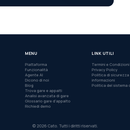
MENU
LINK UTILI
Piattaforma
Termini e Condizioni
Funzionalità
Privacy Policy
Agente AI
Politica di sicurezza 
Dicono di noi
informazioni
Blog
Politica del sistema 
Trova gare e appalti
Analisi avanzata di gare
Glossario gare d'appalto
Richiedi demo
© 2026 Cato. Tutti i diritti riservati.