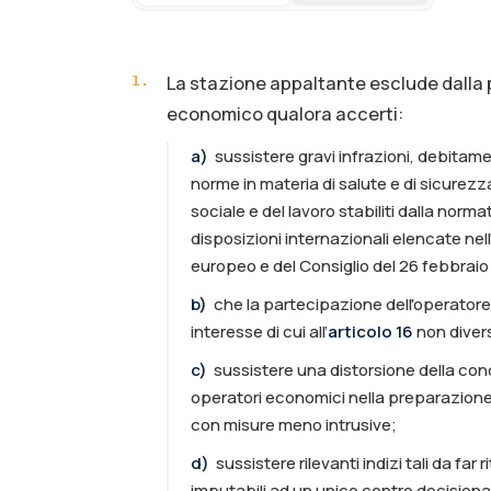
La stazione appaltante esclude dalla
1
.
economico qualora accerti:
a
)
sussistere gravi infrazioni, debit
norme in materia di salute e di sicurezz
sociale e del lavoro stabiliti dalla norma
disposizioni internazionali elencate nel
europeo e del Consiglio del 26 febbraio
b
)
che la partecipazione dell'operatore
interesse di cui all’
articolo 16
non divers
c
)
sussistere una distorsione della co
operatori economici nella preparazione
con misure meno intrusive;
d
)
sussistere rilevanti indizi tali da fa
imputabili ad un unico centro decisional