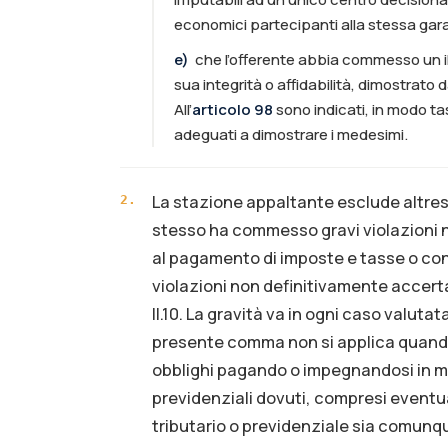
economici partecipanti alla stessa gar
e
)
che l’offerente abbia commesso un il
sua integrità o affidabilità, dimostrat
All’
articolo 98
sono indicati, in modo tas
adeguati a dimostrare i medesimi.
La stazione appaltante esclude altres
2
.
stesso ha commesso gravi violazioni no
al pagamento di imposte e tasse o cont
violazioni non definitivamente accertat
II.10. La gravità va in ogni caso valuta
presente comma non si applica quando
obblighi pagando o impegnandosi in mo
previdenziali dovuti, compresi eventua
tributario o previdenziale sia comunqu