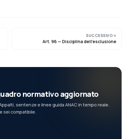
SUCCESSIVO
Art.
96
—
Disciplina dell’esclusione
l quadro normativo aggiornato
ppalti, sentenze e linee guida ANAC in tempo reale.
se sei compatibile.