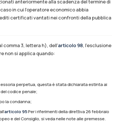
ionati anteriormente alla scadenza del termine di
 caso in cui l’operatore economico abbia
diti certificati vantati nei confronti della pubblica
al comma 3, lettera h), dell’
articolo 98
, l’esclusione
are non si applica quando:
essoria perpetua, questa è stata dichiarata estinta ai
 del codice penale;
dopo la condanna;
ll’
articolo 95
Per i riferimenti della direttiva 26 febbraio
peo e del Consiglio, si veda nelle note alle premesse.