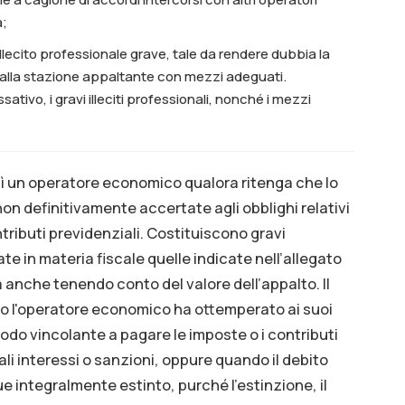
a;
lecito professionale grave, tale da rendere dubbia la
o dalla stazione appaltante con mezzi adeguati.
sativo, i gravi illeciti professionali, nonché i mezzi
ì un operatore economico qualora ritenga che lo
n definitivamente accertate agli obblighi relativi
ributi previdenziali. Costituiscono gravi
e in materia fiscale quelle indicate nell’allegato
ta anche tenendo conto del valore dell’appalto. Il
 l'operatore economico ha ottemperato ai suoi
do vincolante a pagare le imposte o i contributi
li interessi o sanzioni, oppure quando il debito
e integralmente estinto, purché l'estinzione, il