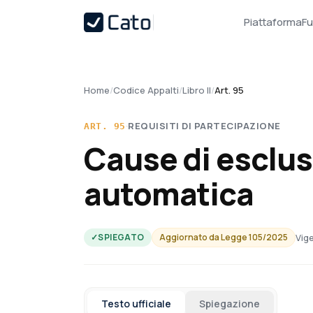
Piattaforma
Fu
Home
/
Codice Appalti
/
Libro II
/
Art. 95
·
REQUISITI DI PARTECIPAZIONE
ART.
95
Cause di esclu
automatica
Vige
✓
SPIEGATO
Aggiornato da
Legge 105/2025
Testo ufficiale
Spiegazione