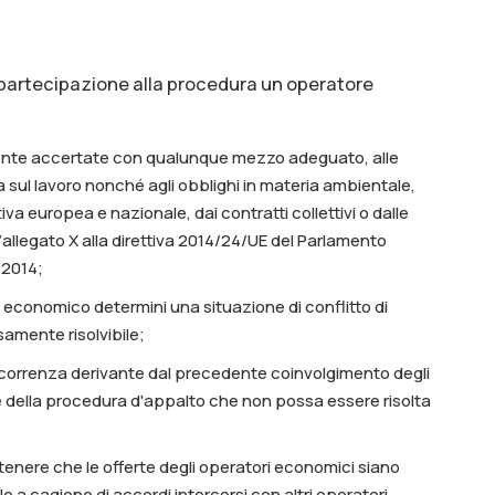
 partecipazione alla procedura un operatore
amente accertate con qualunque mezzo adeguato, alle
a sul lavoro nonché agli obblighi in materia ambientale,
tiva europea e nazionale, dai contratti collettivi o dalle
l’allegato X alla direttiva 2014/24/UE del Parlamento
 2014;
 economico determini una situazione di conflitto di
amente risolvibile;
ncorrenza derivante dal precedente coinvolgimento degli
 della procedura d'appalto che non possa essere risolta
r ritenere che le offerte degli operatori economici siano
e a cagione di accordi intercorsi con altri operatori