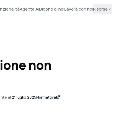
nzionalità
Agente AI
Dicono di noi
Lavora con noi
Risorse
sione non
nte al
21 luglio 2025
Normattiva