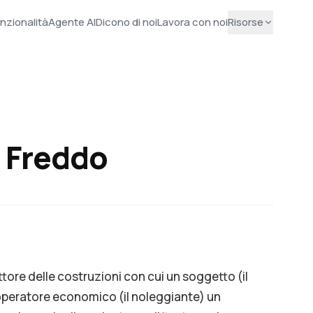
nzionalità
Agente AI
Dicono di noi
Lavora con noi
Risorse
a Freddo
ettore delle costruzioni con cui un soggetto (il
operatore economico (il noleggiante) un