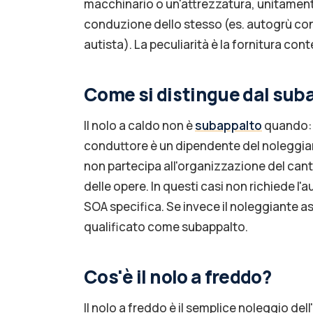
macchinario o un'attrezzatura, unitamente
conduzione dello stesso (es. autogrù co
autista). La peculiarità è la fornitura con
Come si distingue dal sub
Il nolo a caldo non è
subappalto
quando: h
conduttore è un dipendente del noleggia
non partecipa all'organizzazione del can
delle opere. In questi casi non richiede l
SOA specifica. Se invece il noleggiante a
qualificato come subappalto.
Cos'è il nolo a freddo?
Il nolo a freddo è il semplice noleggio de