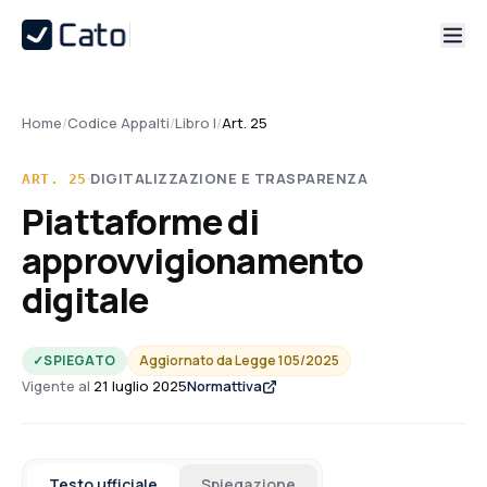
Home
/
Codice Appalti
/
Libro I
/
Art. 25
·
DIGITALIZZAZIONE E TRASPARENZA
ART.
25
Piattaforme di
approvvigionamento
digitale
✓
SPIEGATO
Aggiornato da
Legge 105/2025
Vigente al
21 luglio 2025
Normattiva
Testo ufficiale
Spiegazione