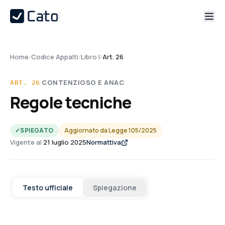
Home
/
Codice Appalti
/
Libro I
/
Art. 26
·
CONTENZIOSO E ANAC
ART.
26
Regole tecniche
✓
SPIEGATO
Aggiornato da
Legge 105/2025
Vigente al
21 luglio 2025
Normattiva
Testo ufficiale
Spiegazione