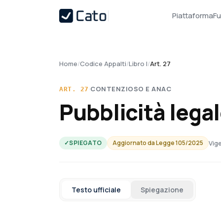
Piattaforma
Fu
Home
/
Codice Appalti
/
Libro I
/
Art. 27
·
CONTENZIOSO E ANAC
ART.
27
Pubblicità legal
Vige
✓
SPIEGATO
Aggiornato da
Legge 105/2025
Testo ufficiale
Spiegazione