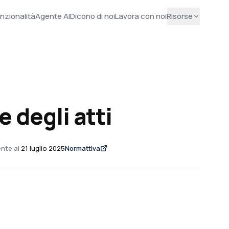
nzionalità
Agente AI
Dicono di noi
Lavora con noi
Risorse
e degli atti
nte al
21 luglio 2025
Normattiva