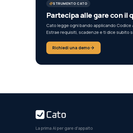
STRUMENTO CATO
Partecipa alle gare con i
Cato legge ogni bando applicando Codice A
Estrae requisiti, scadenze e ti dice subito 
Richiedi una demo
La prima AI per gare d'appalto