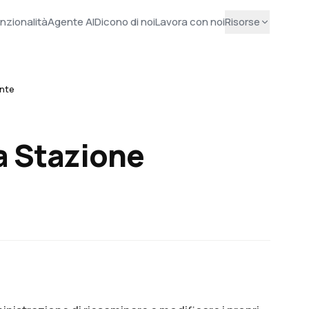
nzionalità
Agente AI
Dicono di noi
Lavora con noi
Risorse
ante
a Stazione