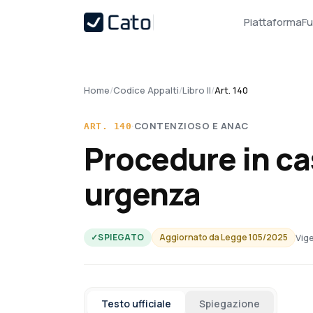
Piattaforma
Fu
Home
/
Codice Appalti
/
Libro II
/
Art. 140
·
CONTENZIOSO E ANAC
ART.
140
Procedure in c
urgenza
Vige
✓
SPIEGATO
Aggiornato da
Legge 105/2025
Testo ufficiale
Spiegazione