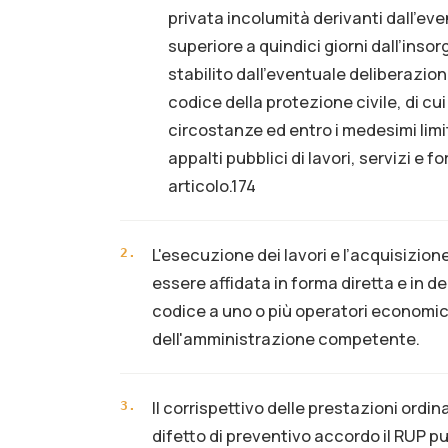
privata incolumità derivanti dall’e
superiore a quindici giorni dall’inso
stabilito dall’eventuale deliberazion
codice della protezione civile, di cui 
circostanze ed entro i medesimi limi
appalti pubblici di lavori, servizi e
articolo.174
L'esecuzione dei lavori e l’acquisizion
2
.
essere affidata in forma diretta e in de
codice a uno o più operatori economici
dell'amministrazione competente.
Il corrispettivo delle prestazioni ordi
3
.
difetto di preventivo accordo il RUP pu