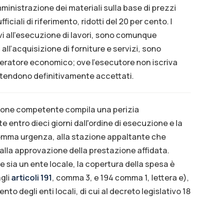
mministrazione dei materiali sulla base di prezzi
fficiali di riferimento, ridotti del 20 per cento. I
tivi all’esecuzione di lavori, sono comunque
 all’acquisizione di forniture e servizi, sono
’operatore economico; ove l'esecutore non iscriva
i intendono definitivamente accettati.
azione competente compila una perizia
te entro dieci giorni dall'ordine di esecuzione e la
somma urgenza, alla stazione appaltante che
alla approvazione della prestazione affidata.
sia un ente locale, la copertura della spesa è
gli
articoli 191
, comma 3, e 194 comma 1, lettera e),
nto degli enti locali, di cui al decreto legislativo 18