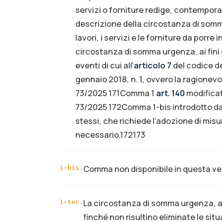
servizi o forniture redige, contempora
descrizione della circostanza di somm
lavori, i servizi e le forniture da porre
circostanza di somma urgenza, ai fini d
eventi di cui all’
articolo 7
del codice del
gennaio 2018, n. 1, ovvero la ragionevo
73/2025 171Comma 1
art. 140
modificat
73/2025 172Comma 1-bis introdotto dal 
stessi, che richiede l’adozione di misure
necessario.172173
Comma non disponibile in questa ver
1-bis
.
La circostanza di somma urgenza, ai 
1-ter
.
finché non risultino eliminate le sit