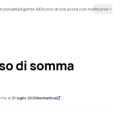
nzionalità
Agente AI
Dicono di noi
Lavora con noi
Risorse
aso di somma
nte al
21 luglio 2025
Normattiva