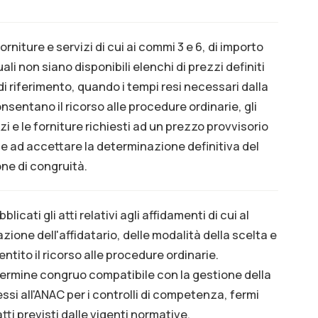
orniture e servizi di cui ai commi 3 e 6, di importo
ali non siano disponibili elenchi di prezzi definiti
i di riferimento, quando i tempi resi necessari dalla
entano il ricorso alle procedure ordinarie, gli
izi e le forniture richiesti ad un prezzo provvisorio
 e ad accettare la determinazione definitiva del
ne di congruità.
licati gli atti relativi agli affidamenti di cui al
zione dell'affidatario, delle modalità della scelta e
tito il ricorso alle procedure ordinarie.
rmine congruo compatibile con la gestione della
i all'ANAC per i controlli di competenza, fermi
 atti previsti dalle vigenti normative.