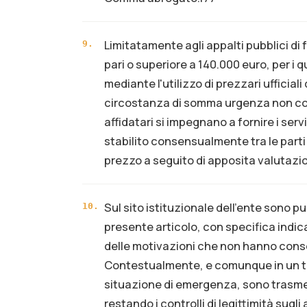
Limitatamente agli appalti pubblici di f
9
.
pari o superiore a 140.000 euro, per i qu
mediante l'utilizzo di prezzari ufficial
circostanza di somma urgenza non cons
affidatari si impegnano a fornire i serv
stabilito consensualmente tra le parti
prezzo a seguito di apposita valutazio
Sul sito istituzionale dell’ente sono pubb
10
.
presente articolo, con specifica indica
delle motivazioni che non hanno consen
Contestualmente, e comunque in un te
situazione di emergenza, sono trasmess
restando i controlli di legittimità sugli