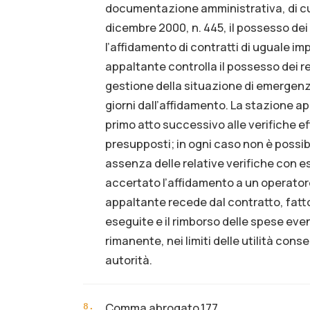
documentazione amministrativa, di cui
dicembre 2000, n. 445, il possesso dei 
l’affidamento di contratti di uguale i
appaltante controlla il possesso dei r
gestione della situazione di emergen
giorni dall’affidamento. La stazione 
primo atto successivo alle verifiche ef
presupposti; in ogni caso non è possi
assenza delle relative verifiche con es
accertato l’affidamento a un operatore 
appaltante recede dal contratto, fatto
eseguite e il rimborso delle spese ev
rimanente, nei limiti delle utilità con
autorità.
Comma abrogato.177
8
.