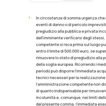
In circostanze di somma urgenza che n
1
.
eventi di danno o di pericolo imprevist
pregiudizio alla pubblica e privata in
dell'imminente verificarsi degli stessi,
competente si reca prima sul luogo pu
entro il limite di 500.000 euro, se supe
rimuovere lo stato di pregiudizio alla 
della soglia europea. Ricorrendo i med
periodo può disporre l’immediata acquis
tecnici necessari per la realizzazione
l’amministrazione competente non disp
di quanto indispensabile per rimuovere 
incolumità e, comunque, nei limiti dell
del presente comma, l’immediata esecu