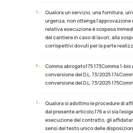
Qualora un servizio, una fornitura, un
5
.
urgenza, non ottenga l'approvazione 
relativa esecuzione è sospesa immedi
del cantiere in caso di lavori, alla sos
corrispettivi dovuti per la parte realiz
Comma abrogato175 173Comma 1-bis
6
.
conversione del D.L. 73/2025 174Comm
conversione del D.L. 73/2025 175Comm
Qualora si adottino le procedure di a
7
.
dal presente articolo,176 e vi sia l’es
esecuzione del contratto, gli affidata
sensi del testo unico delle disposizion