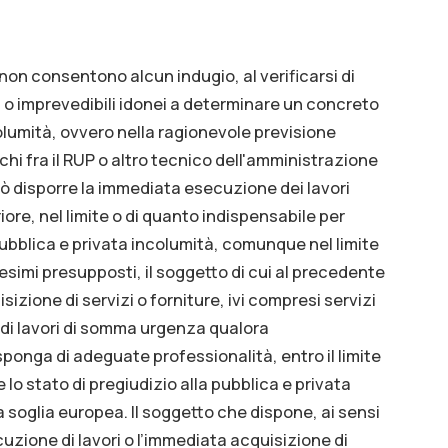
on consentono alcun indugio, al verificarsi di
i o imprevedibili idonei a determinare un concreto
columità, ovvero nella ragionevole previsione
 chi fra il RUP o altro tecnico dell'amministrazione
ò disporre la immediata esecuzione dei lavori
riore, nel limite o di quanto indispensabile per
pubblica e privata incolumità, comunque nel limite
esimi presupposti, il soggetto di cui al precedente
izione di servizi o forniture, ivi compresi servizi
 di lavori di somma urgenza qualora
onga di adeguate professionalità, entro il limite
lo stato di pregiudizio alla pubblica e privata
a soglia europea. Il soggetto che dispone, ai sensi
zione di lavori o l’immediata acquisizione di