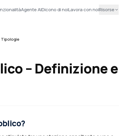
nzionalità
Agente AI
Dicono di noi
Lavora con noi
Risorse
 Tipologie
ico – Definizione e
bblico?