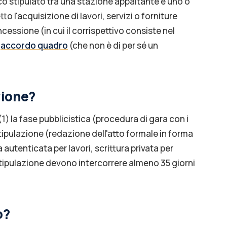
ico stipulato tra una stazione appaltante e uno o
 l'acquisizione di lavori, servizi o forniture
ncessione (in cui il corrispettivo consiste nel
'
accordo quadro
(che non è di per sé un
zione?
(1) la fase pubblicistica (procedura di gara con i
 stipulazione (redazione dell'atto formale in forma
 autenticata per lavori, scrittura privata per
stipulazione devono intercorrere almeno 35 giorni
o?